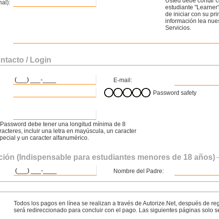
Usted debe contar 
al):
estudiante "Learner'
de iniciar con su p
información lea nue
Servicios.
ntacto / Login
E-mail:
Password safety
 Password debe tener una longitud mínima de 8
racteres, incluir una letra en mayúscula, un caracter
pecial y un caracter alfanumérico.
ción (Indispensable para estudiantes menores de 18 años)
Nombre del Padre:
Todos los pagos en línea se realizan a través de Autorize.Net, después de re
será redireccionado para concluir con el pago. Las siguientes páginas solo s