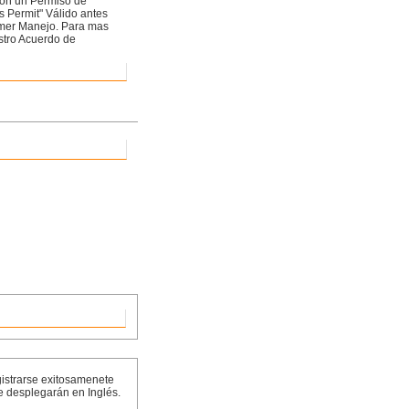
con un Permiso de
s Permit" Válido antes
rimer Manejo. Para mas
stro Acuerdo de
gistrarse exitosamenete
e desplegarán en Inglés.